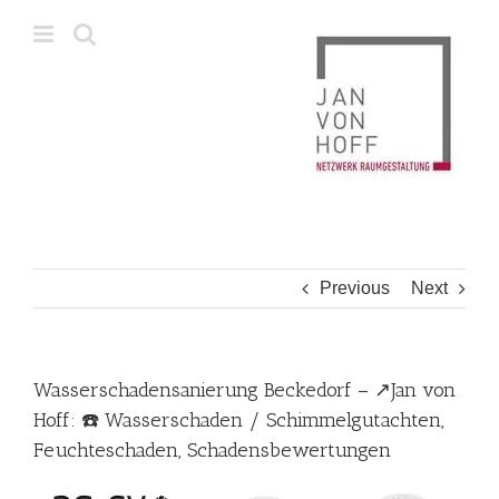
Skip
to
content
Previous
Next
Wasserschadensanierung Beckedorf – ↗️Jan von
Hoff: ☎️ Wasserschaden / Schimmelgutachten,
Feuchteschaden, Schadensbewertungen