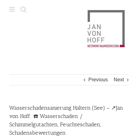
Skip
to
content
Previous
Next
Wasserschadensanierung Haltern (See) – ↗️Jan
von Hoff: ☎️ Wasserschaden /
Schimmelgutachten, Feuchteschaden,
Schadensbewertungen