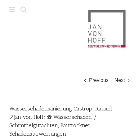
Skip
to
content
Previous
Next
Wasserschadensanierung Castrop-Rauxel –
↗️Jan von Hoff: ☎️ Wasserschaden /
Schimmelgutachten, Bautrockner,
Schadensbewertungen