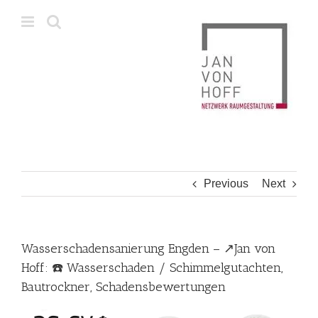
Skip
to
content
Previous
Next
Wasserschadensanierung Engden – ↗️Jan von
Hoff: ☎️ Wasserschaden / Schimmelgutachten,
Bautrockner, Schadensbewertungen