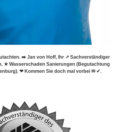
chten. ➡️ Jan von Hoff, Ihr ↗️ Sachverständiger
n, ★ Wasserschaden Sanierungen (Begutachtung
denburg). ❤ Kommen Sie doch mal vorbei ✉ ✔.