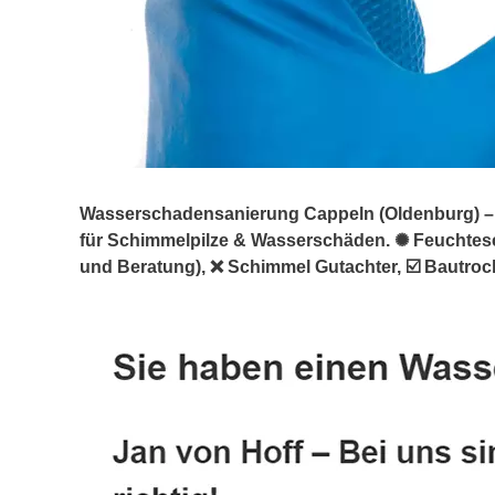
Wasserschadensanierung Cappeln (Oldenburg) – ↗️
für Schimmelpilze & Wasserschäden. ✺ Feucht
und Beratung), ❌ Schimmel Gutachter, ☑️ Bautro