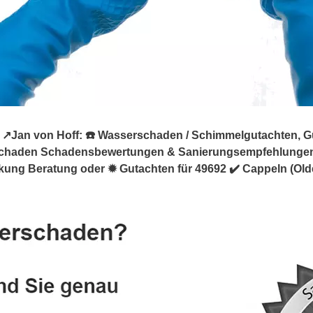
Jan von Hoff: ☎️ Wasserschaden / Schimmelgutachten, Guta
eschaden Schadensbewertungen & Sanierungsempfehlunge
ckung Beratung oder ✹ Gutachten für 49692 ✔️ Cappeln (Ol