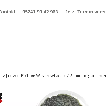
Kontakt
05241 90 42 963
Jetzt Termin vere
– ↗️Jan von Hoff: ☎️ Wasserschaden / Schimmelgutacht