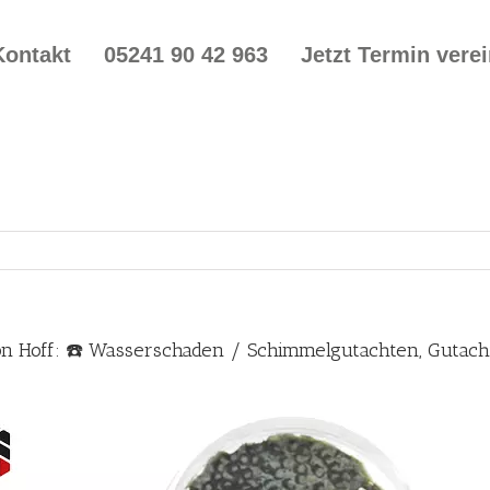
Kontakt
05241 90 42 963
Jetzt Termin vere
on Hoff: ☎️ Wasserschaden / Schimmelgutachten, Guta