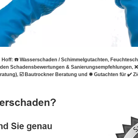
off: ☎️ Wasserschaden / Schimmelgutachten, Feuchteschäde
äden Schadensbewertungen & Sanierungsempfehlungen, ❌ 
ung), ☑️ Bautrockner Beratung und ✹ Gutachten für ✔️ Zi