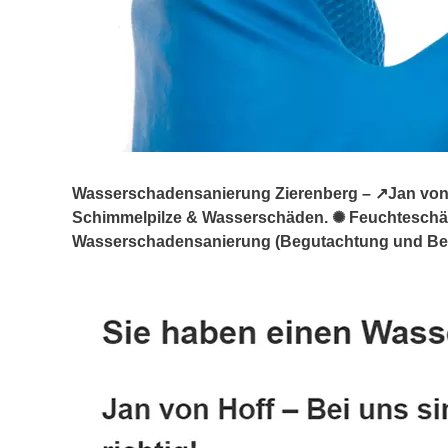
Wasserschadensanierung Zierenberg – ↗️Jan von H
Schimmelpilze & Wasserschäden. ✺ Feuchtesch
Wasserschadensanierung (Begutachtung und Berat