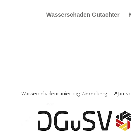
Skip
to
Wasserschaden Gutachter
content
Wasserschadensanierung Zierenberg – ↗️Jan v