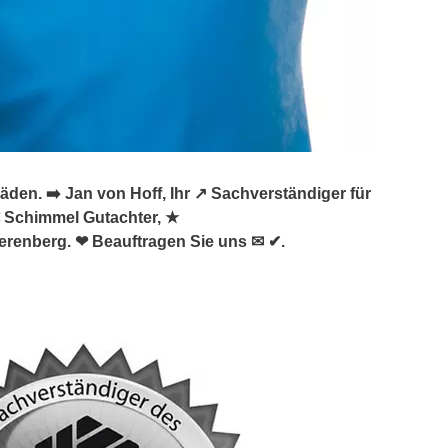
n. ➡️ Jan von Hoff, Ihr ↗️ Sachverständiger für
Schimmel Gutachter, ★
erenberg. ❤ Beauftragen Sie uns ✉ ✔.