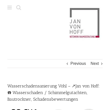
Skip
to
content
Previous
Next
Wasserschadensanierung Vöhl – ↗️Jan von Hoff:
☎️ Wasserschaden / Schimmelgutachten,
Bautrockner, Schadensbewertungen