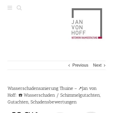
Skip
to
content
Previous
Next
Wasserschadensanierung Thuine – ↗️Jan von
Hoff: ☎️ Wasserschaden / Schimmelgutachten,
Gutachten, Schadensbewertungen