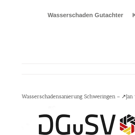
Skip
to
Wasserschaden Gutachter
content
Wasserschadensanierung Schweringen – ↗️Jan 