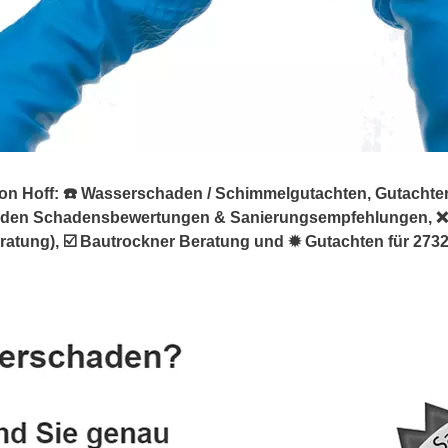
Hoff: ☎️ Wasserschaden / Schimmelgutachten, Gutachter. ➡
äden Schadensbewertungen & Sanierungsempfehlungen, ❌
ung), ☑️ Bautrockner Beratung und ✹ Gutachten für 27324