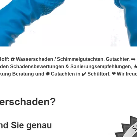
ff: ☎️ Wasserschaden / Schimmelgutachten, Gutachter. ➡️ Ja
äden Schadensbewertungen & Sanierungsempfehlungen, 
ung Beratung und ✹ Gutachten in ✔️ Schüttorf. ❤ Wir freue