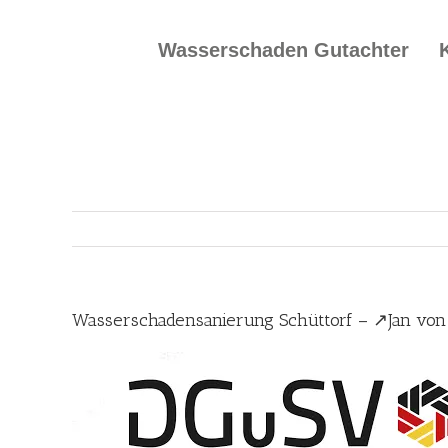
Skip
to
Wasserschaden Gutachter
content
Wasserschadensanierung Schüttorf – ↗️Jan vo