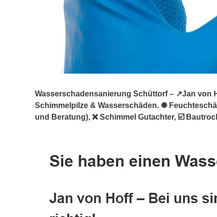
Wasserschadensanierung Schüttorf – ↗️Jan von Ho
Schimmelpilze & Wasserschäden. ✺ Feuchtesch
und Beratung), ❌ Schimmel Gutachter, ☑️ Bautrock