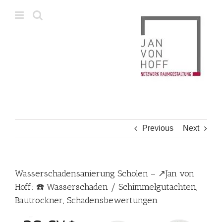
Skip
to
content
Previous
Next
Wasserschadensanierung Scholen – ↗️Jan von
Hoff: ☎️ Wasserschaden / Schimmelgutachten,
Bautrockner, Schadensbewertungen