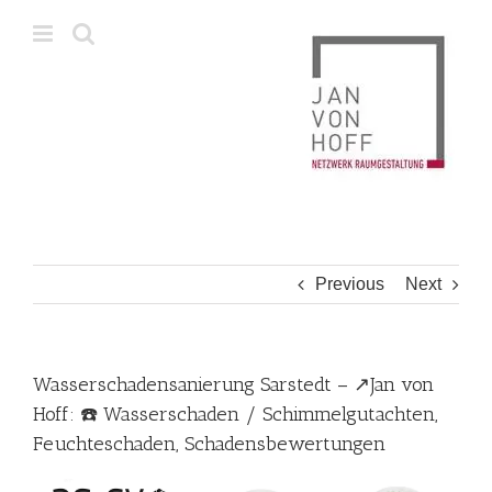
Skip
to
content
Previous
Next
Wasserschadensanierung Sarstedt – ↗️Jan von
Hoff: ☎️ Wasserschaden / Schimmelgutachten,
Feuchteschaden, Schadensbewertungen