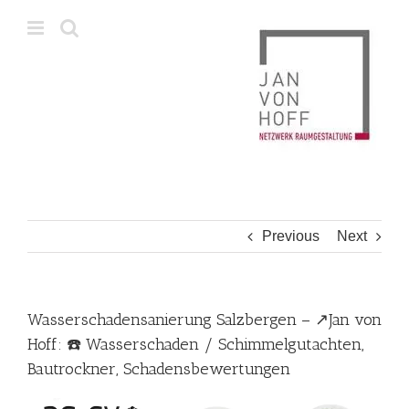
Skip
to
content
Previous
Next
Wasserschadensanierung Salzbergen – ↗️Jan von
Hoff: ☎️ Wasserschaden / Schimmelgutachten,
Bautrockner, Schadensbewertungen