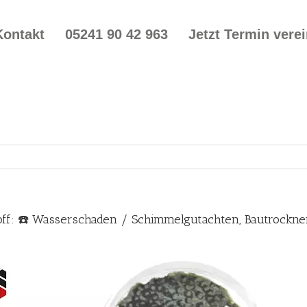
Kontakt
05241 90 42 963
Jetzt Termin vere
off: ☎️ Wasserschaden / Schimmelgutachten, Bautrockn