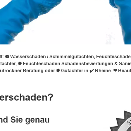
 ☎️ Wasserschaden / Schimmelgutachten, Feuchteschaden. ➡
utachter, ✺ Feuchteschäden Schadensbewertungen & San
trockner Beratung oder ✹ Gutachter in ✔️ Rheine. ❤ Beauf