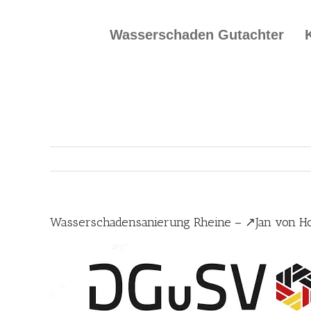
Skip
to
Wasserschaden Gutachter
content
Wasserschadensanierung Rheine – ↗️Jan von H