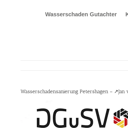
Skip
to
Wasserschaden Gutachter
content
Wasserschadensanierung Petershagen – ↗️Jan 