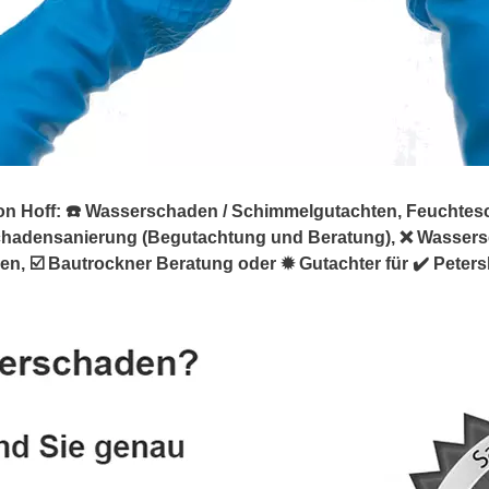
 Hoff: ☎️ Wasserschaden / Schimmelgutachten, Feuchteschä
chadensanierung (Begutachtung und Beratung), ❌ Wasser
 ☑️ Bautrockner Beratung oder ✹ Gutachter für ✔️ Peter