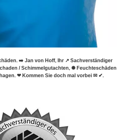
den. ➡️ Jan von Hoff, Ihr ↗️ Sachverständiger
schaden / Schimmelgutachten, ✺ Feuchteschäden
shagen. ❤ Kommen Sie doch mal vorbei ✉ ✔.