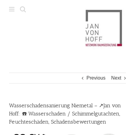
Skip
to
content
Previous
Next
Wasserschadensanierung Niemetal – ↗️Jan von
Hoff: ☎️ Wasserschaden / Schimmelgutachten,
Feuchteschäden, Schadensbewertungen