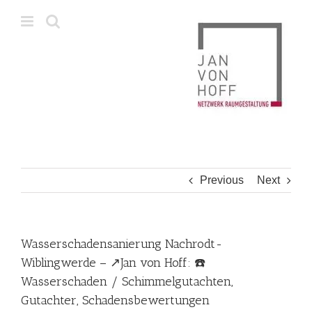
Skip
to
content
Previous
Next
Wasserschadensanierung Nachrodt-
Wiblingwerde – ↗️Jan von Hoff: ☎️
Wasserschaden / Schimmelgutachten,
Gutachter, Schadensbewertungen