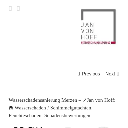
Skip
to
content
Previous
Next
Wasserschadensanierung Merzen – ↗️Jan von Hoff:
☎️ Wasserschaden / Schimmelgutachten,
Feuchteschäden, Schadensbewertungen