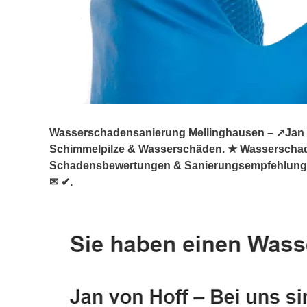
Wasserschadensanierung Mellinghausen – ↗️Jan vo
Schimmelpilze & Wasserschäden. ★ Wasserschad
Schadensbewertungen & Sanierungsempfehlungen, 
✉ ✔.