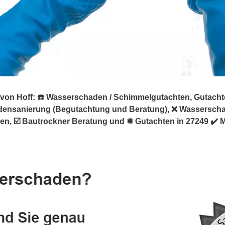
n Hoff: ☎️ Wasserschaden / Schimmelgutachten, Gutachter. 
ensanierung (Begutachtung und Beratung), ❌ Wasserscha
☑️ Bautrockner Beratung und ✹ Gutachten in 27249 ✔️ Mel