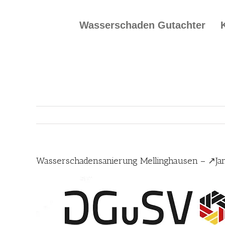
Skip
to
Wasserschaden Gutachter
content
Wasserschadensanierung Mellinghausen – ↗️Ja