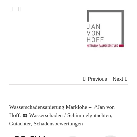
Skip
to
content
Previous
Next
Wasserschadensanierung Marklohe – ↗️Jan von
Hoff: ☎️ Wasserschaden / Schimmelgutachten,
Gutachter, Schadensbewertungen