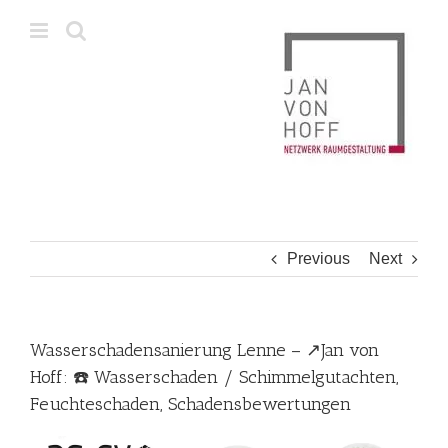
Skip
to
content
Previous
Next
Wasserschadensanierung Lenne – ↗️Jan von
Hoff: ☎️ Wasserschaden / Schimmelgutachten,
Feuchteschaden, Schadensbewertungen