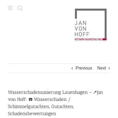
Skip
to
content
Previous
Next
Wasserschadensanierung Lauenhagen – ↗️Jan
von Hoff: ☎️ Wasserschaden /
Schimmelgutachten, Gutachten,
Schadensbewertungen