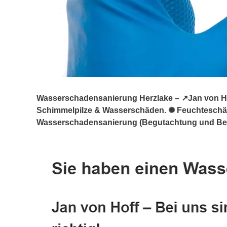
Wasserschadensanierung Herzlake – ↗️Jan von Hof
Schimmelpilze & Wasserschäden. ✺ Feuchtesch
Wasserschadensanierung (Begutachtung und Bera