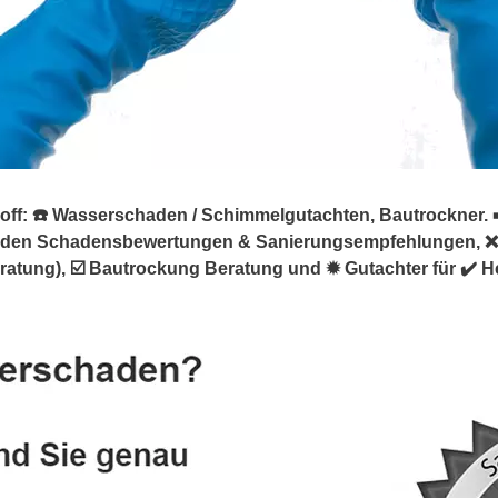
f: ☎️ Wasserschaden / Schimmelgutachten, Bautrockner. ➡️ 
äden Schadensbewertungen & Sanierungsempfehlungen, ❌
tung), ☑️ Bautrockung Beratung und ✹ Gutachter für ✔️ H