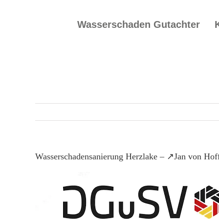
Skip
to
Wasserschaden Gutachter
content
Wasserschadensanierung Herzlake – ↗️Jan von Hof