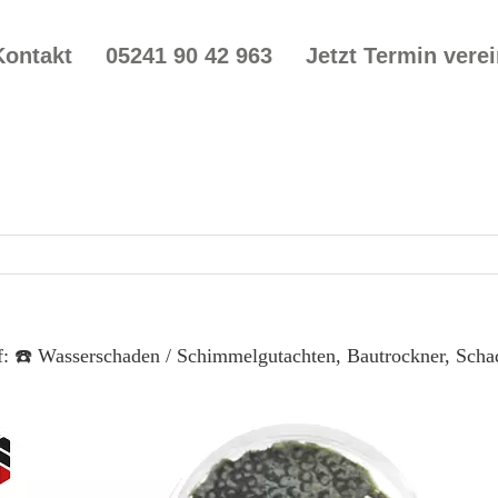
Kontakt
05241 90 42 963
Jetzt Termin vere
f: ☎️ Wasserschaden / Schimmelgutachten, Bautrockner, Sch