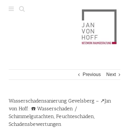
Skip
to
content
Previous
Next
Wasserschadensanierung Gevelsberg – ↗️Jan
von Hoff: ☎️ Wasserschaden /
Schimmelgutachten, Feuchteschäden,
Schadensbewertungen