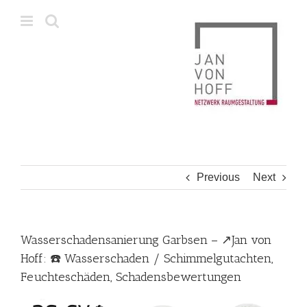
Skip
to
content
Previous
Next
Wasserschadensanierung Garbsen – ↗️Jan von
Hoff: ☎️ Wasserschaden / Schimmelgutachten,
Feuchteschäden, Schadensbewertungen