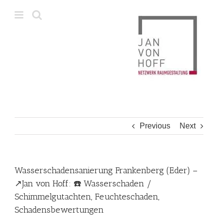
Skip
to
content
Previous
Next
Wasserschadensanierung Frankenberg (Eder) –
↗️Jan von Hoff: ☎️ Wasserschaden /
Schimmelgutachten, Feuchteschaden,
Schadensbewertungen