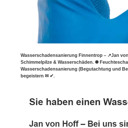
Wasserschadensanierung Finnentrop – ↗️Jan von H
Schimmelpilze & Wasserschäden. ✺ Feuchtesch
Wasserschadensanierung (Begutachtung und Berat
begeistern ✉ ✔.