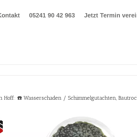
Kontakt
05241 90 42 963
Jetzt Termin vere
on Hoff: ☎️ Wasserschaden / Schimmelgutachten, Bautr