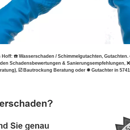
off: ☎️ Wasserschaden / Schimmelgutachten, Gutachten. ➡️ 
aden Schadensbewertungen & Sanierungsempfehlungen, ❌
ung), ☑️ Bautrockung Beratung oder ✹ Gutachter in 57413