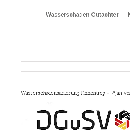
Skip
to
Wasserschaden Gutachter
content
Wasserschadensanierung Finnentrop – ↗️Jan v