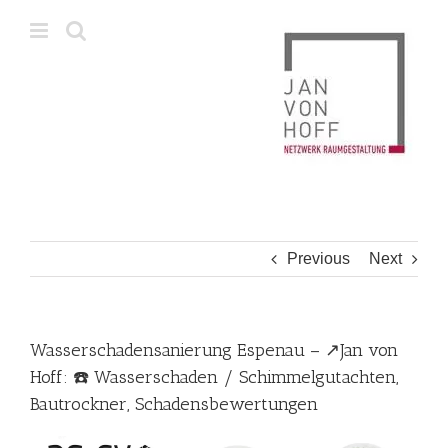
Skip
to
content
Previous
Next
Wasserschadensanierung Espenau – ↗️Jan von
Hoff: ☎️ Wasserschaden / Schimmelgutachten,
Bautrockner, Schadensbewertungen