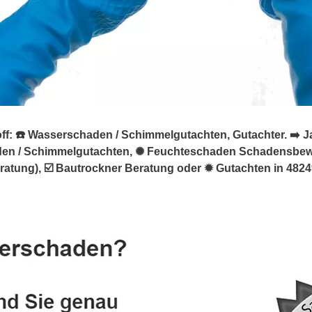
 ☎️ Wasserschaden / Schimmelgutachten, Gutachter. ➡️ Jan 
den / Schimmelgutachten, ✺ Feuchteschaden Schadensbe
ung), ☑️ Bautrockner Beratung oder ✹ Gutachten in 48249