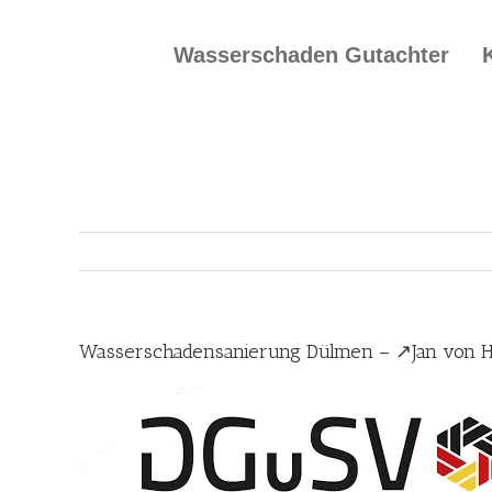
Skip
to
Wasserschaden Gutachter
content
Wasserschadensanierung Dülmen – ↗️Jan von 