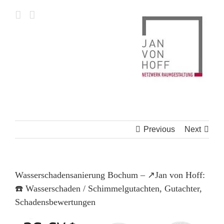
Skip
to
content
Previous
Next
Wasserschadensanierung Bochum – ↗️Jan von Hoff:
☎️ Wasserschaden / Schimmelgutachten, Gutachter,
Schadensbewertungen