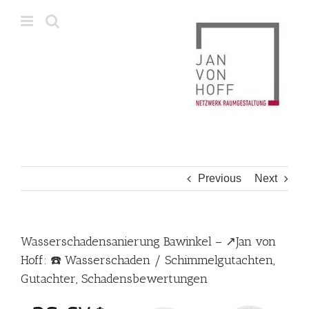
Skip
to
content
Previous
Next
Wasserschadensanierung Bawinkel – ↗️Jan von
Hoff: ☎️ Wasserschaden / Schimmelgutachten,
Gutachter, Schadensbewertungen