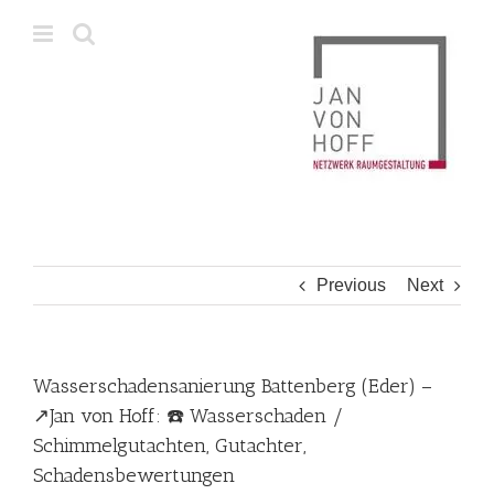
Skip
to
content
Previous
Next
Wasserschadensanierung Battenberg (Eder) –
↗️Jan von Hoff: ☎️ Wasserschaden /
Schimmelgutachten, Gutachter,
Schadensbewertungen