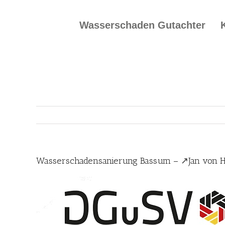
Skip
to
Wasserschaden Gutachter
content
Wasserschadensanierung Bassum – ↗️Jan von 