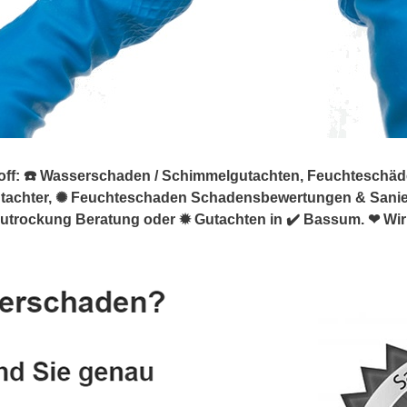
: ☎️ Wasserschaden / Schimmelgutachten, Feuchteschäden. 
utachter, ✺ Feuchteschaden Schadensbewertungen & San
utrockung Beratung oder ✹ Gutachten in ✔️ Bassum. ❤ Wir 