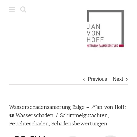
Skip
to
content
Previous
Next
Wasserschadensanierung Balge – ↗️Jan von Hoff:
☎️ Wasserschaden / Schimmelgutachten,
Feuchteschaden, Schadensbewertungen