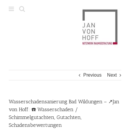
Skip
to
content
Previous
Next
Wasserschadensanierung Bad Wildungen – ↗️Jan
von Hoff: ☎️ Wasserschaden /
Schimmelgutachten, Gutachten,
Schadensbewertungen