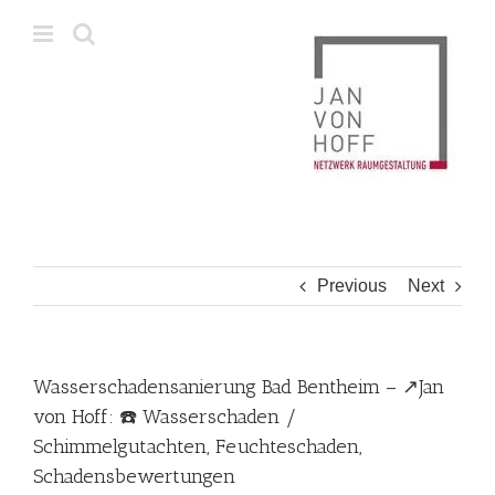
Skip
to
content
Previous
Next
Wasserschadensanierung Bad Bentheim – ↗️Jan
von Hoff: ☎️ Wasserschaden /
Schimmelgutachten, Feuchteschaden,
Schadensbewertungen