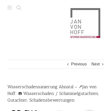
Skip
to
content
Previous
Next
Wasserschadensanierung Ahnatal – ↗️Jan von
Hoff: ☎️ Wasserschaden / Schimmelgutachten,
Gutachter, Schadensbewertungen