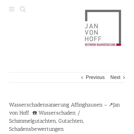
Skip
to
content
Previous
Next
Wasserschadensanierung Affinghausen – ↗️Jan
von Hoff: ☎️ Wasserschaden /
Schimmelgutachten, Gutachten,
Schadensbewertungen